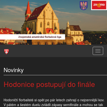
Toggl
naviga
Novinky
Hodonice postupují do finále
Hodoničtí florbalisté si opět po pár letech zahrají o nejcennější kov.
V pátém a šestém duelu zvládli zápasy semifinále a mohou se tak