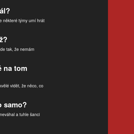
rál?
ale některé týmy umí hrát
ěž?
yjde tak, že nemám
tě na tom
vělé vidět, že něco, co
lo samo?
neváhal a tuhle šanci