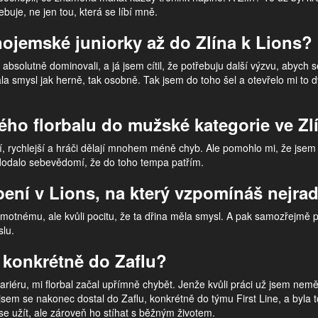
buje, ne jen tou, která se líbí mně.
znojemské juniorky až do Zlína k Lions?
 absolutně dominovali, a já jsem cítil, že potřebuju další výzvu, abych 
vala smysl jak herně, tak osobně. Tak jsem do toho šel a otevřelo mi t
kého florbalu do mužské kategorie ve Zl
jší, rychlejší a hráči dělají mnohem méně chyb. Ale pomohlo mi, že jse
 dodalo sebevědomí, že do toho tempa patřím.
ení v Lions, na který vzpomínáš nejrad
amotnému, ale kvůli pocitu, že ta dřina měla smysl. A pak samozřejmě p
slu.
a konkrétně do Zaflu?
kariéru, mi florbal začal upřímně chybět. Jenže kvůli práci už jsem neměl
jsem se nakonec dostal do Zaflu, konkrétně do týmu First Line, a byla 
zase užít, ale zároveň ho stíhat s běžným životem.