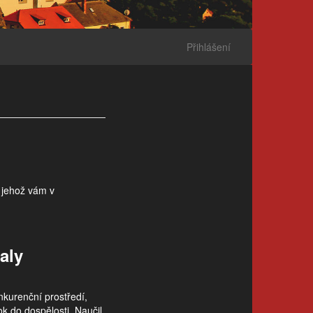
Přihlášení
 jehož vám v
aly
nkurenční prostředí,
k do dospělosti. Naučil