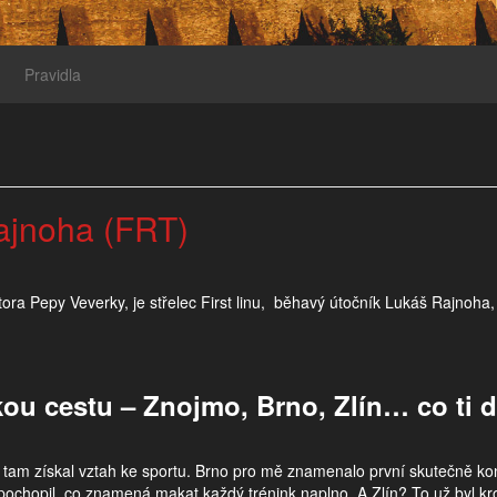
Pravidla
ajnoha (FRT)
ra Pepy Veverky, je střelec First linu, běhavý útočník Lukáš Rajnoha,
kou cestu – Znojmo, Brno, Zlín… co ti d
 tam získal vztah ke sportu. Brno pro mě znamenalo první skutečně ko
pochopil, co znamená makat každý trénink naplno. A Zlín? To už byl kro