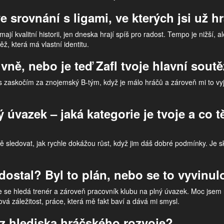
e srovnání s ligami, ve kterých jsi už h
mají kvalitní historii, jen dneska hrají spíš pro radost. Tempo je nižší, 
ž, která má vlastní identitu.
ivně, nebo je teď Zafl tvoje hlavní sout
as zaskočím za znojemský B-tým, když je málo hráčů a zároveň mi to v
ý úvazek – jaká kategorie je tvoje a co 
 sledovat, jak rychle dokážou růst, když jim dáš dobré podmínky. Je sk
ě dostal? Byl to plán, nebo se to vyvinu
 se hledá trenér a zároveň pracovník klubu na plný úvazek. Moc jsem 
ová záležitost, práce, která mě fakt baví a dává mi smysl.
 z hlediska hráčského rozvoje?