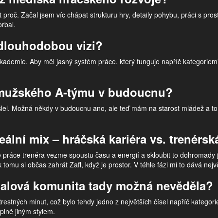
proč. Začal jsem víc chápat strukturu hry, detaily pohybu, práci s pro
orbal.
 dlouhodobou vizi?
akademie. Aby měl jasný systém práce, který funguje napříč kategoriemi.
ka mužského A-týmu v budoucnu?
lel. Možná někdy v budoucnu ano, ale teď mám na starost mládež a to j
deální mix – hráčská kariéra vs. trenérsk
le práce trenéra vezme spoustu času a energií a skloubit to dohromady 
tomu si občas zahrát Zafl, když je prostor. V téhle fázi mi to dává nejv
rbalová komunita tady možná nevěděla?
restných minut, což bylo tehdy jedno z největších čísel napříč kategori
plně jiným stylem.