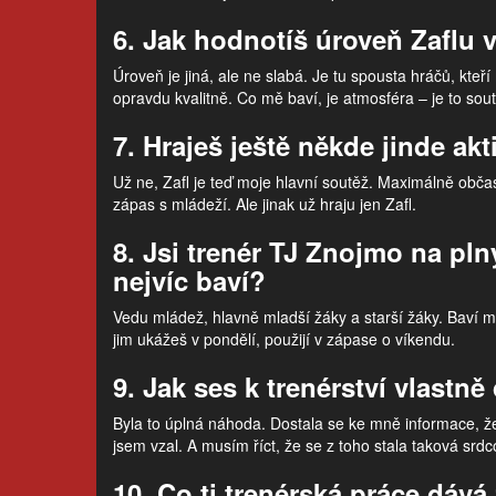
6. Jak hodnotíš úroveň Zaflu v
Úroveň je jiná, ale ne slabá. Je tu spousta hráčů, kteří 
opravdu kvalitně. Co mě baví, je atmosféra – je to soutě
7. Hraješ ještě někde jinde akt
Už ne, Zafl je teď moje hlavní soutěž. Maximálně obč
zápas s mládeží. Ale jinak už hraju jen Zafl.
8. Jsi trenér TJ Znojmo na pln
nejvíc baví?
Vedu mládež, hlavně mladší žáky a starší žáky. Baví mě
jim ukážeš v pondělí, použijí v zápase o víkendu.
9. Jak ses k trenérství vlastn
Byla to úplná náhoda. Dostala se ke mně informace, že
jsem vzal. A musím říct, že se z toho stala taková srdc
10. Co ti trenérská práce dává