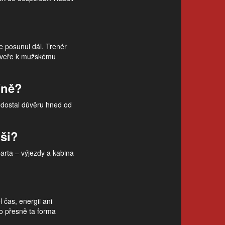
se posunul dál. Trenér
o dveře k mužskému
íně?
m dostal důvěru hned od
ši?
arta – výjezdy a kabina
 čas, energii ani
to přesně ta forma