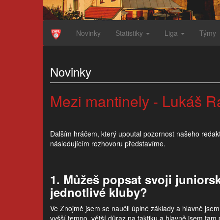
Novinky
Statistiky
Liga
Týmy
Novinky
Mezi mantinely - Lukáš R
Dalším hráčem, který upoutal pozornost našeho redakto
následujícím rozhovoru představíme.
1. Můžeš popsat svoji juniors
jednotlivé kluby?
Ve Znojmě jsem se naučil úplné základy a hlavně jsem
vyšší tempo, větší důraz na taktiku a hlavně jsem tam 