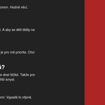
storem. Hodně věcí,
 A aby se děti těšily na
e pro mě priorita. Chci
á?
je dost těžké. Takže pro
ětší smysl.
emi. Vypadá to vtipně,