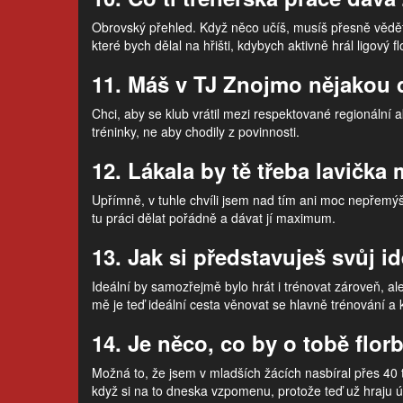
Obrovský přehled. Když něco učíš, musíš přesně vědět 
které bych dělal na hřišti, kdybych aktivně hrál ligový fl
11. Máš v TJ Znojmo nějakou
Chci, aby se klub vrátil mezi respektované regionální 
tréninky, ne aby chodily z povinnosti.
12. Lákala by tě třeba lavič
Upřímně, v tuhle chvíli jsem nad tím ani moc nepřemýš
tu práci dělat pořádně a dávat jí maximum.
13. Jak si představuješ svůj i
Ideální by samozřejmě bylo hrát i trénovat zároveň, a
mě je teď ideální cesta věnovat se hlavně trénování a k 
14. Je něco, co by o tobě flo
Možná to, že jsem v mladších žácích nasbíral přes 40 t
když si na to dneska vzpomenu, protože teď už hraju ú