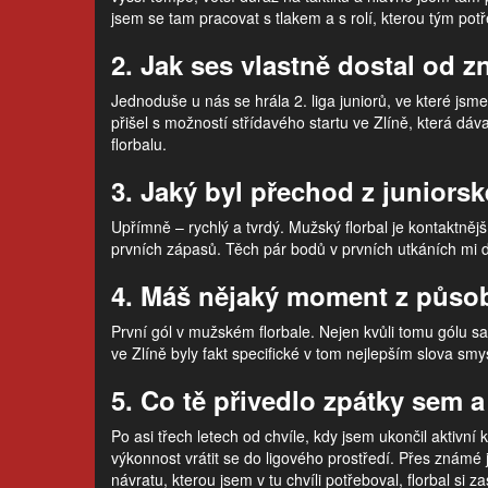
jsem se tam pracovat s tlakem a s rolí, kterou tým potře
2. Jak ses vlastně dostal od 
Jednoduše u nás se hrála 2. liga juniorů, ve které jsme
přišel s možností střídavého startu ve Zlíně, která dá
florbalu.
3. Jaký byl přechod z juniors
Upřímně – rychlý a tvrdý. Mužský florbal je kontaktně
prvních zápasů. Těch pár bodů v prvních utkáních mi
4. Máš nějaký moment z působ
První gól v mužském florbale. Nejen kvůli tomu gólu s
ve Zlíně byly fakt specifické v tom nejlepším slova smy
5. Co tě přivedlo zpátky sem 
Po asi třech letech od chvíle, kdy jsem ukončil aktivní 
výkonnost vrátit se do ligového prostředí. Přes známé 
návratu, kterou jsem v tu chvíli potřeboval, florbal si 