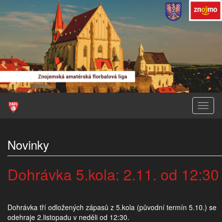
Toggl
naviga
Novinky
Dohrávka 5.kola: 2.11. od 12:30
Dohrávka tří odložených zápasů z 5.kola (původní termín 5.10.) se
odehraje 2.listopadu v neděli od 12:30.